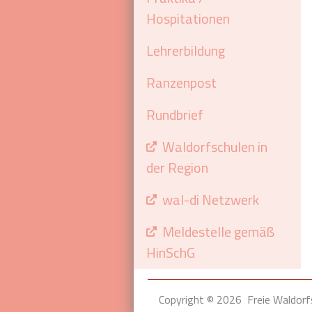
Hospitationen
Lehrerbildung
Ranzenpost
Rundbrief
Waldorfschulen in
der Region
wal-di Netzwerk
Meldestelle gemäß
HinSchG
Copyright © 2026
Freie Waldorf